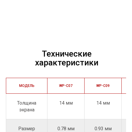
LED-экран 10 мм WP-S
LED-экран 14 мм WP-C
LED-экран 18 мм WP-U
Двухсторонний LED-экран WP-SD
+7 499 110-11-78
contact@samplexled.ru
Будьте в курсе событий, получайте полезные
материалы, предложения и обновления продуктов
МОДЕЛЬ
WP-C07
WP-C09
ПОДПИСКА НА РАССЫЛКУ
Толщина
14 мм
14 мм
экрана
ШОУРУМ
127422, Россия, Москва,
Размер
0.78 мм
0.93 мм
ул. Тимирязевская, 1