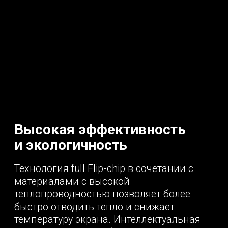
передающих кар
т
Нет необходимости в использовании
сложных элементов, присущих
традиционным светодиодным экранам,
таких как микросхемы драйверов,
устройств модуляции сигнала и
управления.
Встроенный оптоволоконный
интерфейс обеспечивает мгновенную
передачу входного сигнала без потерь
от источника на светодиодный экран
для снижения задержки. Кроме того,
без потерь также передаются сжатые
данные для синхронизации в
реальном времени при склейке на
больших LED-экранах.
Встроенный
оптоволоконный