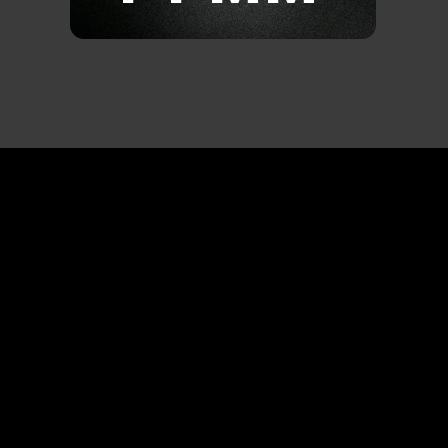
и экологичность
Технология full Flip-chip в сочетании с
материалами с высокой
теплопроводностью позволяет более
быстро отводить тепло и снижает
температуру экрана. Интеллектуальная
технология энергосбережения при
сохранении уровня яркости
обеспечивает «ледяное» охлаждение и
повышает энергоэффективность и
экологичность.
«Холодный» экран
Прямое подключение –
без приемных и