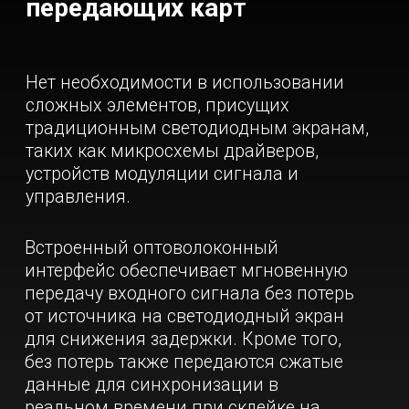
Разделение элементов
с высоким и низким
напряжением
Интегрированная защищенная
конструкция со сверхнизким напряжением
не содержит внутренних высоковольтных
модулей и создает полную изоляцию
высоковольтных и низковольтных
компонентов. Это позволяет эффективно
предотвращать электрические помехи,
обеспечивает стабильную передачу
сигнала и устраняет шумы, возникающие
при перепадах напряжения.