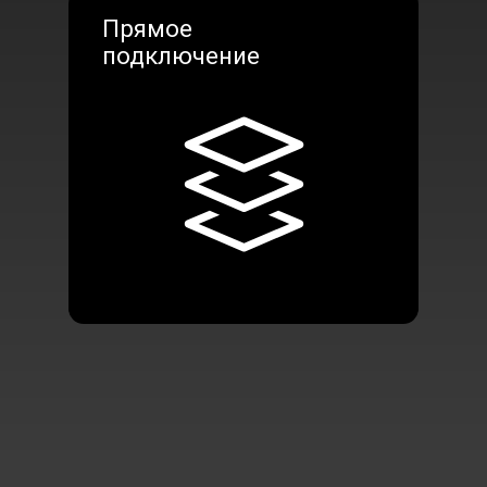
Монтаж без специальных
конструкций
Для монтажа экрана не требуются
традиционные стальные несущие
конструкции. Легкий экран монтируется
непосредственно на стены, деревянные
или стеклянные поверхности, что
значительно упрощает процесс. Экран
можно закрепить на стене, подвесить к
потолку или установить на подставке.
Тонкий экран идеально вписывается в
любой интерьер, визуально на
загромождая его и создает эффект
невесомого изображения.
Прекрасная