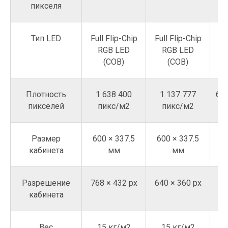
пикселя
Тип LED
Full Flip-Chip
Full Flip-Chip
Fu
RGB LED
RGB LED
Официальный
Telegram-канал
(COB)
(COB)
SAMPLEX
Плотность
1 638 400
1 137 777
640
Юридическая информация
Samplex © 2026
пикселей
пикс/м2
пикс/м2
Размер
600 × 337.5
600 × 337.5
6
кабинета
мм
мм
Разрешение
768 × 432 рх
640 × 360 рх
48
кабинета
Вес
15 кг/м2
15 кг/м2