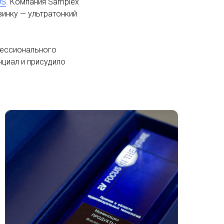
US
. Компания Samplex
винку — ультратонкий
фессионального
циал и присудило