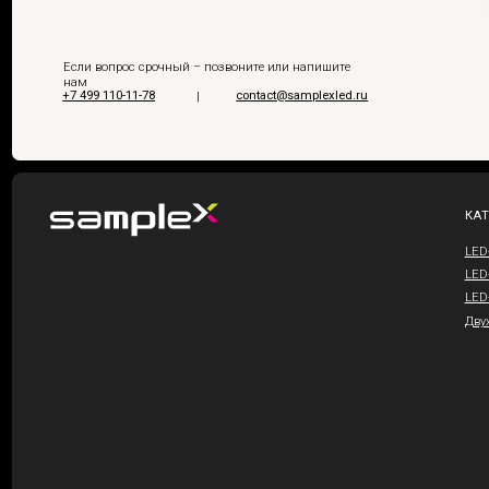
LED-экран 10
LED-экран 14
LED-экран 18
Двухсторонни
Юридическая
Samplex © 2026