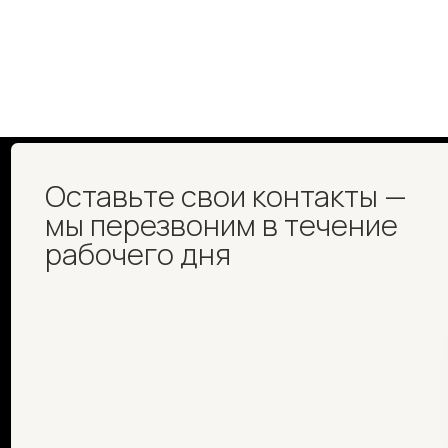
Оставьте свои контакты —
мы перезвоним в течение
рабочего дня
Если вопрос срочный – позвоните или напишите
нам
+7 499 110-11-78
contact@samplexled.ru
|
КАТАЛОГ