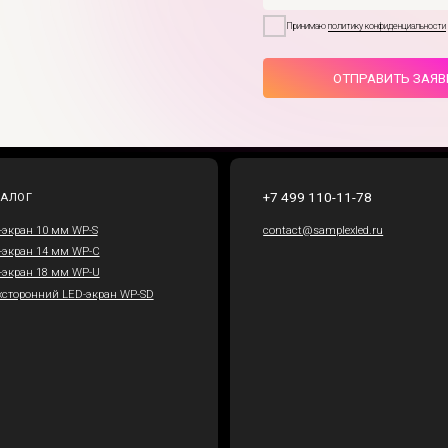
 мм WP-S
contact@samplexled.ru
 мм WP-C
 мм WP-U
й LED-экран WP-SD
ШОУРУМ
127422, Россия, Москва,
ул. Тимирязевская, 1
 информация