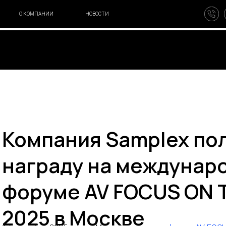
ЗАПИС
КОМПАНИИ
НОВОСТИ
+7 499 110-11-78
contact@samplexled.ru
Компания Samplex по
награду на междунар
форуме AV FOCUS ON 
2025 в Москве